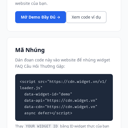
website của bạn.
Mở Demo Đầy Đủ →
Xem code ví dụ
Mã Nhúng
Dán đoạn code này vào website để nhúng widget
FAQ Câu Hỏi Thường Gặp:
<script src="https://cdn.widget.vn/v1/
loader.js"

  data-widget-id="demo"

  data-api="https://cdn.widget.vn"

  data-cdn="https://cdn.widget.vn"

  async defer></script>
Thay
bằng ID widget thực của bạn
YOUR_WIDGET_ID