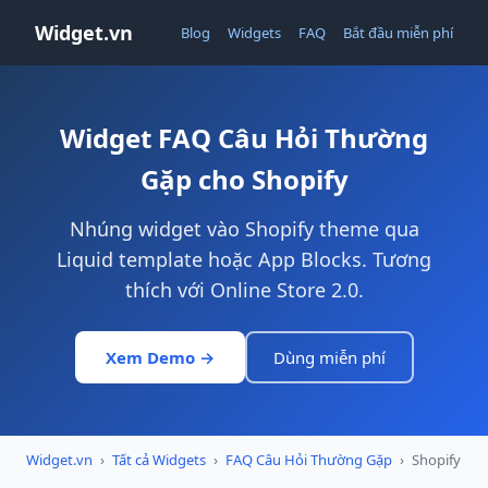
Widget.vn
Blog
Widgets
FAQ
Bắt đầu miễn phí
Widget FAQ Câu Hỏi Thường
Gặp cho Shopify
Nhúng widget vào Shopify theme qua
Liquid template hoặc App Blocks. Tương
thích với Online Store 2.0.
Xem Demo →
Dùng miễn phí
Widget.vn
›
Tất cả Widgets
›
FAQ Câu Hỏi Thường Gặp
›
Shopify