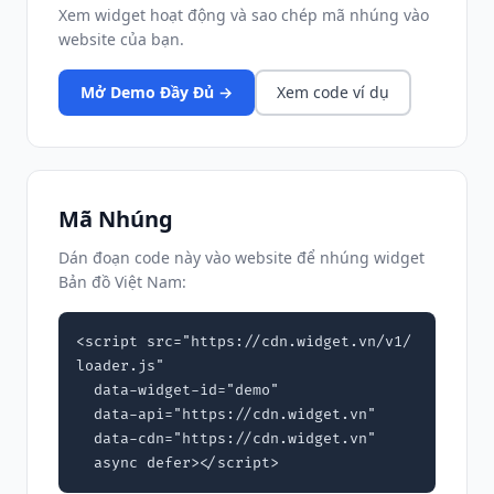
Xem widget hoạt động và sao chép mã nhúng vào
website của bạn.
Mở Demo Đầy Đủ →
Xem code ví dụ
Mã Nhúng
Dán đoạn code này vào website để nhúng widget
Bản đồ Việt Nam:
<script src="https://cdn.widget.vn/v1/
loader.js"

  data-widget-id="demo"

  data-api="https://cdn.widget.vn"

  data-cdn="https://cdn.widget.vn"

  async defer></script>