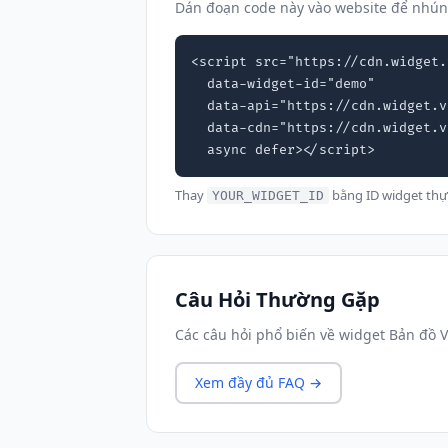
Dán đoạn code này vào website để nhún
<script src="https://cdn.widget.
  data-widget-id="demo"

  data-api="https://cdn.widget.vn"

  data-cdn="https://cdn.widget.vn"

  async defer></script>
Thay
bằng ID widget thự
YOUR_WIDGET_ID
Câu Hỏi Thường Gặp
Các câu hỏi phổ biến về widget Bản đồ 
Xem đầy đủ FAQ →