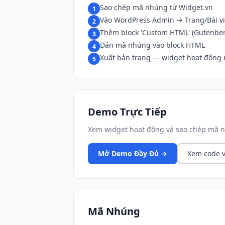
Sao chép mã nhúng từ Widget.vn
1
Vào WordPress Admin → Trang/Bài vi
2
Thêm block 'Custom HTML' (Gutenber
3
Dán mã nhúng vào block HTML
4
Xuất bản trang — widget hoạt động
5
Demo Trực Tiếp
Xem widget hoạt động và sao chép mã n
Mở Demo Đầy Đủ →
Xem code v
Mã Nhúng