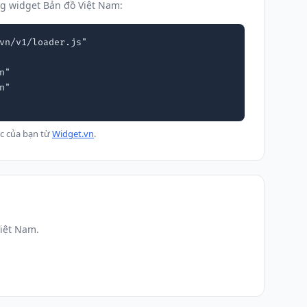
g widget Bản đồ Việt Nam:
vn/v1/loader.js"

c của bạn từ
Widget.vn
.
Việt Nam.