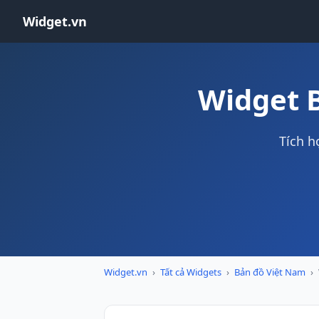
Widget.vn
Widget 
Tích h
Widget.vn
›
Tất cả Widgets
›
Bản đồ Việt Nam
›