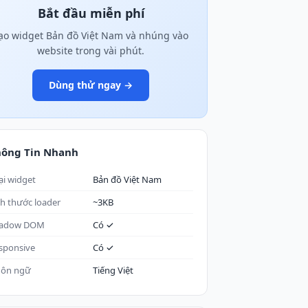
Bắt đầu miễn phí
ạo widget Bản đồ Việt Nam và nhúng vào
website trong vài phút.
Dùng thử ngay →
hông Tin Nhanh
ại widget
Bản đồ Việt Nam
ch thước loader
~3KB
adow DOM
Có ✓
sponsive
Có ✓
ôn ngữ
Tiếng Việt