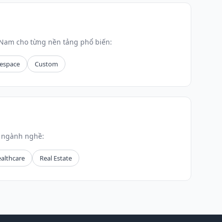
 Nam cho từng nền tảng phổ biến:
espace
Custom
g ngành nghề:
althcare
Real Estate