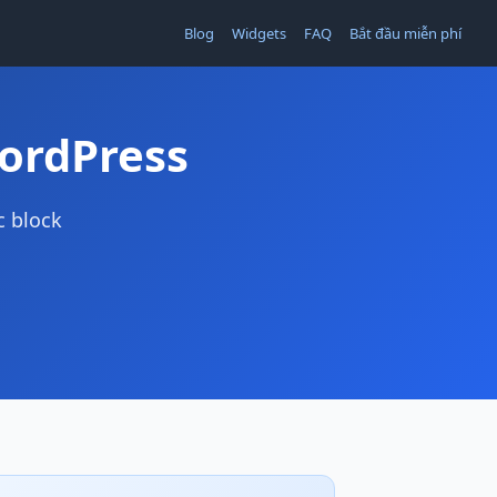
Blog
Widgets
FAQ
Bắt đầu miễn phí
ordPress
c block