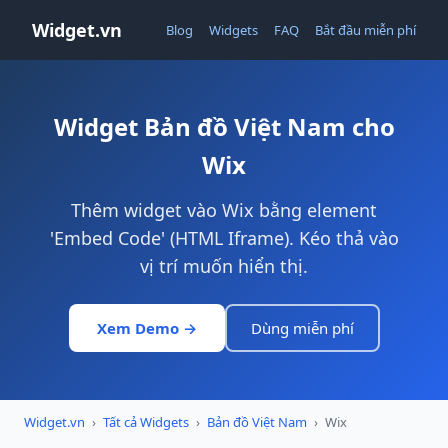
Widget.vn
Blog
Widgets
FAQ
Bắt đầu miễn phí
Widget Bản đồ Việt Nam cho
Wix
Thêm widget vào Wix bằng element
'Embed Code' (HTML Iframe). Kéo thả vào
vị trí muốn hiển thị.
Xem Demo →
Dùng miễn phí
Widget.vn
›
Tất cả Widgets
›
Bản đồ Việt Nam
›
Wix