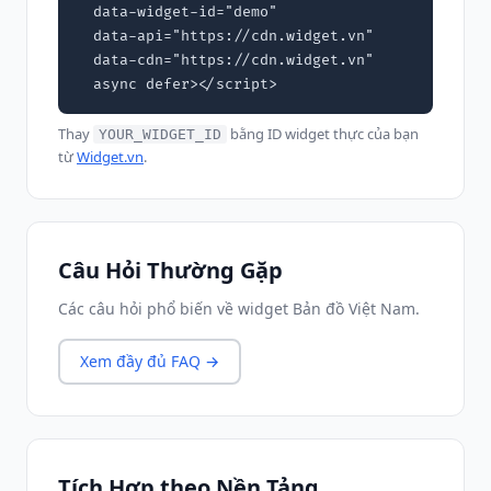
  data-widget-id="demo"

  data-api="https://cdn.widget.vn"

  data-cdn="https://cdn.widget.vn"

  async defer></script>
Thay
bằng ID widget thực của bạn
YOUR_WIDGET_ID
từ
Widget.vn
.
Câu Hỏi Thường Gặp
Các câu hỏi phổ biến về widget Bản đồ Việt Nam.
Xem đầy đủ FAQ →
Tích Hợp theo Nền Tảng