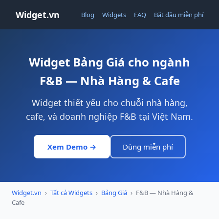
Widget.vn
Blog
Widgets
FAQ
Bắt đầu miễn phí
Widget Bảng Giá cho ngành
F&B — Nhà Hàng & Cafe
Widget thiết yếu cho chuỗi nhà hàng,
cafe, và doanh nghiệp F&B tại Việt Nam.
Xem Demo →
Dùng miễn phí
Widget.vn
›
Tất cả Widgets
›
Bảng Giá
›
F&B — Nhà Hàng &
Cafe