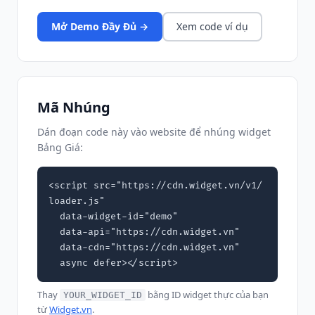
Mở Demo Đầy Đủ →
Xem code ví dụ
Mã Nhúng
Dán đoạn code này vào website để nhúng widget
Bảng Giá:
<script src="https://cdn.widget.vn/v1/
loader.js"

  data-widget-id="demo"

  data-api="https://cdn.widget.vn"

  data-cdn="https://cdn.widget.vn"

  async defer></script>
Thay
bằng ID widget thực của bạn
YOUR_WIDGET_ID
từ
Widget.vn
.