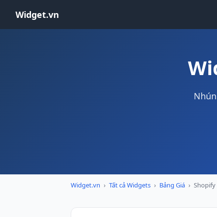
Widget.vn
Wi
Nhúng
Widget.vn
›
Tất cả Widgets
›
Bảng Giá
›
Shopify