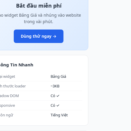
Bắt đầu miễn phí
ạo widget Bảng Giá và nhúng vào website
trong vài phút.
Dùng thử ngay →
hông Tin Nhanh
ại widget
Bảng Giá
ch thước loader
~3KB
adow DOM
Có ✓
sponsive
Có ✓
ôn ngữ
Tiếng Việt