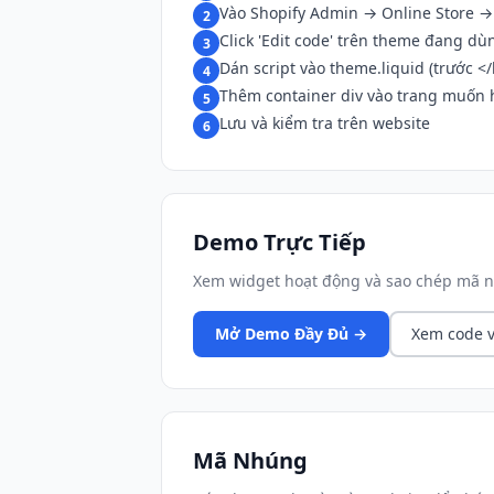
Vào Shopify Admin → Online Store 
2
Click 'Edit code' trên theme đang dù
3
Dán script vào theme.liquid (trước <
4
Thêm container div vào trang muốn h
5
Lưu và kiểm tra trên website
6
Demo Trực Tiếp
Xem widget hoạt động và sao chép mã n
Mở Demo Đầy Đủ →
Xem code v
Mã Nhúng