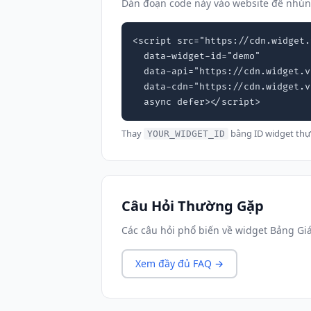
Dán đoạn code này vào website để nhún
<script src="https://cdn.widget.
  data-widget-id="demo"

  data-api="https://cdn.widget.vn"

  data-cdn="https://cdn.widget.vn"

  async defer></script>
Thay
bằng ID widget thự
YOUR_WIDGET_ID
Câu Hỏi Thường Gặp
Các câu hỏi phổ biến về widget Bảng Giá
Xem đầy đủ FAQ →