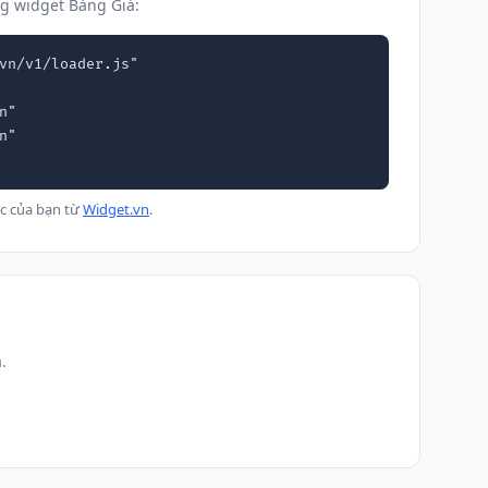
g widget Bảng Giá:
vn/v1/loader.js"

c của bạn từ
Widget.vn
.
.