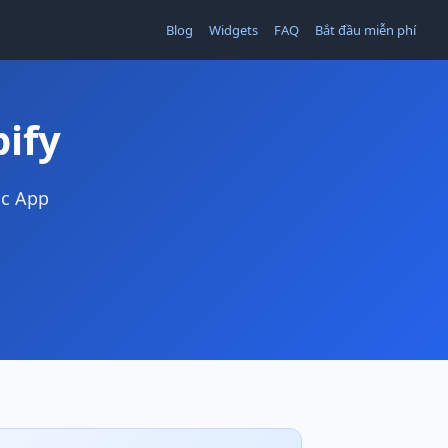
Blog
Widgets
FAQ
Bắt đầu miễn phí
ify
ặc App