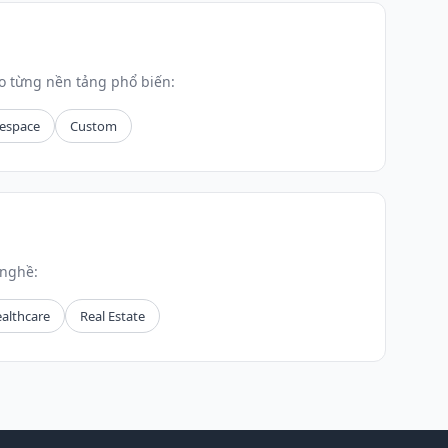
o từng nền tảng phổ biến:
espace
Custom
 nghề:
althcare
Real Estate