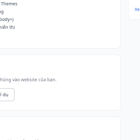
→ Themes
Xe
ng
/body>)
iển thị
húng vào website của bạn.
í dụ