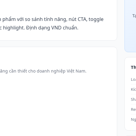
T
n phẩm với so sánh tính năng, nút CTA, toggle
c highlight. Định dạng VND chuẩn.
T
ăng cần thiết cho doanh nghiệp Việt Nam.
Lo
Kí
Sh
Re
Ng