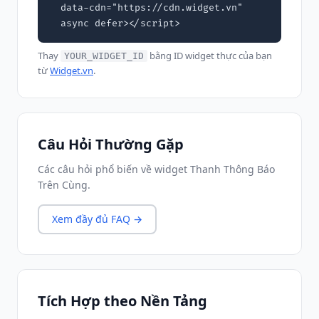
  data-cdn="https://cdn.widget.vn"

  async defer></script>
Thay
bằng ID widget thực của bạn
YOUR_WIDGET_ID
từ
Widget.vn
.
Câu Hỏi Thường Gặp
Các câu hỏi phổ biến về widget Thanh Thông Báo
Trên Cùng.
Xem đầy đủ FAQ →
Tích Hợp theo Nền Tảng