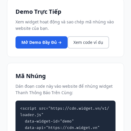
Demo Trực Tiếp
Xem widget hoạt động và sao chép mã nhúng vào
website của bạn.
Mở Demo Đầy Đủ →
Xem code ví dụ
Mã Nhúng
Dán đoạn code này vào website để nhúng widget
Thanh Thông Báo Trên Cùng:
<script src="https://cdn.widget.vn/v1/
loader.js"

  data-widget-id="demo"

  data-api="https://cdn.widget.vn"
