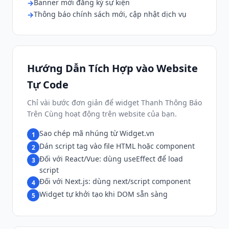
Banner mời đăng ký sự kiện
Thông báo chính sách mới, cập nhật dịch vụ
Hướng Dẫn Tích Hợp vào Website
Tự Code
Chỉ vài bước đơn giản để widget Thanh Thông Báo
Trên Cùng hoạt động trên website của bạn.
Sao chép mã nhúng từ Widget.vn
1
Dán script tag vào file HTML hoặc component
2
Đối với React/Vue: dùng useEffect để load
3
script
Đối với Next.js: dùng next/script component
4
Widget tự khởi tạo khi DOM sẵn sàng
5