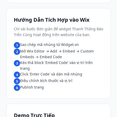
Hướng Dẫn Tích Hợp vào Wix
Chỉ vài bước đơn giản để widget Thanh Thông Báo
Trên Cùng hoạt động trên website của bạn.
Sao chép mã nhúng từ Widget.vn
1
Mở Wix Editor → Add → Embed → Custom
2
Embeds → Embed Code
Kéo thả block 'Embed Code' vào vị trí trên
3
trang
Click 'Enter Code' và dán mã nhúng
4
Điều chỉnh kích thước và vị trí
5
Publish trang
6
Demo Trực Tiếp