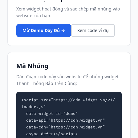
Xem widget hoạt động và sao chép mã nhúng vào
website của bạn.
Mở Demo Đầy Đủ →
Xem code ví dụ
Mã Nhúng
Dán đoạn code này vào website để nhúng widget
Thanh Thông Báo Trên Cùng:
<script src="https://cdn.widget.vn/v1/
loader.js"

  data-widget-id="demo"

  data-api="https://cdn.widget.vn"

  data-cdn="https://cdn.widget.vn"

  async defer></script>