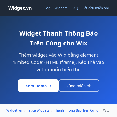
Widget.vn
Blog
Widgets
FAQ
Bắt đầu miễn phí
Widget Thanh Thông Báo
Trên Cùng cho Wix
Thêm widget vào Wix bằng element
'Embed Code' (HTML Iframe). Kéo thả vào
vị trí muốn hiển thị.
Xem Demo →
Dùng miễn phí
Widget.vn
›
Tất cả Widgets
›
Thanh Thông Báo Trên Cùng
›
Wix