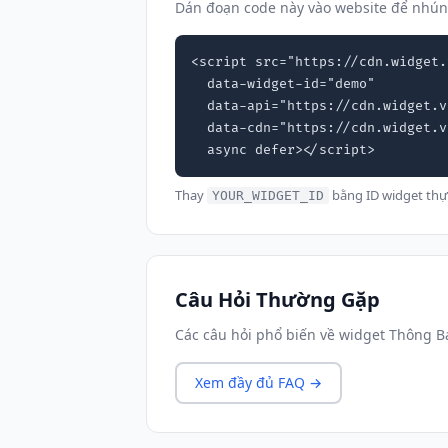
Dán đoạn code này vào website để nhún
<script src="https://cdn.widget.
  data-widget-id="demo"

  data-api="https://cdn.widget.vn"

  data-cdn="https://cdn.widget.vn"

  async defer></script>
Thay
bằng ID widget thự
YOUR_WIDGET_ID
Câu Hỏi Thường Gặp
Các câu hỏi phổ biến về widget Thông B
Xem đầy đủ FAQ →