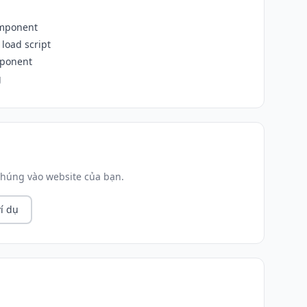
omponent
load script
mponent
g
húng vào website của bạn.
í dụ