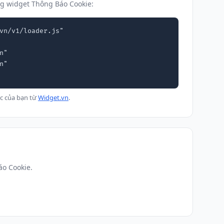
g widget Thông Báo Cookie:
vn/v1/loader.js"

c của bạn từ
Widget.vn
.
áo Cookie.