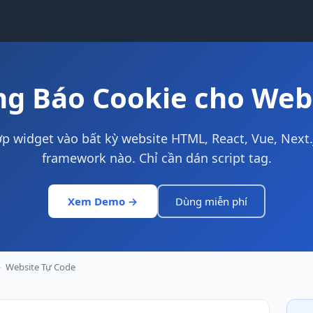
g Báo Cookie cho Web
ợp widget vào bất kỳ website HTML, React, Vue, Next.
framework nào. Chỉ cần dán script tag.
Xem Demo →
Dùng miễn phí
›
Website Tự Code