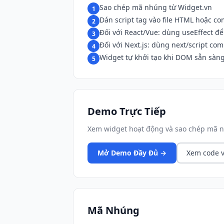
Sao chép mã nhúng từ Widget.vn
1
Dán script tag vào file HTML hoặc c
2
Đối với React/Vue: dùng useEffect để 
3
Đối với Next.js: dùng next/script co
4
Widget tự khởi tạo khi DOM sẵn sàn
5
Demo Trực Tiếp
Xem widget hoạt động và sao chép mã n
Mở Demo Đầy Đủ →
Xem code v
Mã Nhúng