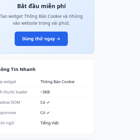
Bắt đầu miễn phí
Tạo widget Thông Báo Cookie và nhúng
vào website trong vài phút.
Dùng thử ngay →
hông Tin Nhanh
ại widget
Thông Báo Cookie
ch thước loader
~3KB
adow DOM
Có ✓
sponsive
Có ✓
ôn ngữ
Tiếng Việt