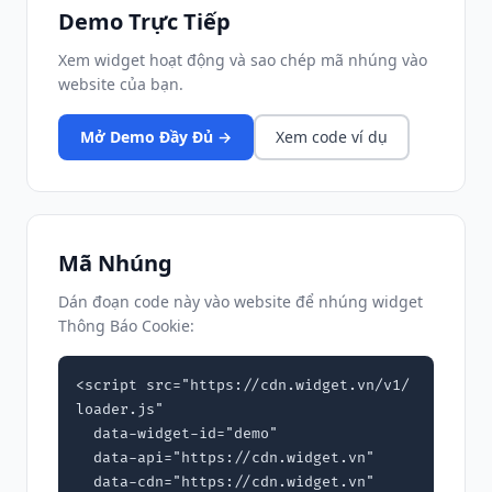
Demo Trực Tiếp
Xem widget hoạt động và sao chép mã nhúng vào
website của bạn.
Mở Demo Đầy Đủ →
Xem code ví dụ
Mã Nhúng
Dán đoạn code này vào website để nhúng widget
Thông Báo Cookie:
<script src="https://cdn.widget.vn/v1/
loader.js"

  data-widget-id="demo"

  data-api="https://cdn.widget.vn"

  data-cdn="https://cdn.widget.vn"
