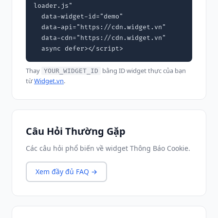
loader.js"

  data-widget-id="demo"

  data-api="https://cdn.widget.vn"

  data-cdn="https://cdn.widget.vn"

  async defer></script>
Thay
bằng ID widget thực của bạn
YOUR_WIDGET_ID
từ
Widget.vn
.
Câu Hỏi Thường Gặp
Các câu hỏi phổ biến về widget Thông Báo Cookie.
Xem đầy đủ FAQ →