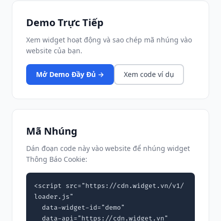
Demo Trực Tiếp
Xem widget hoạt động và sao chép mã nhúng vào
website của bạn.
Mở Demo Đầy Đủ →
Xem code ví dụ
Mã Nhúng
Dán đoạn code này vào website để nhúng widget
Thông Báo Cookie:
<script src="https://cdn.widget.vn/v1/
loader.js"

  data-widget-id="demo"

  data-api="https://cdn.widget.vn"
