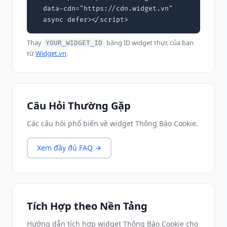
  data-cdn="https://cdn.widget.vn"

  async defer></script>
Thay
bằng ID widget thực của bạn
YOUR_WIDGET_ID
từ
Widget.vn
.
Câu Hỏi Thường Gặp
Các câu hỏi phổ biến về widget Thông Báo Cookie.
Xem đầy đủ FAQ →
Tích Hợp theo Nền Tảng
Hướng dẫn tích hợp widget Thông Báo Cookie cho