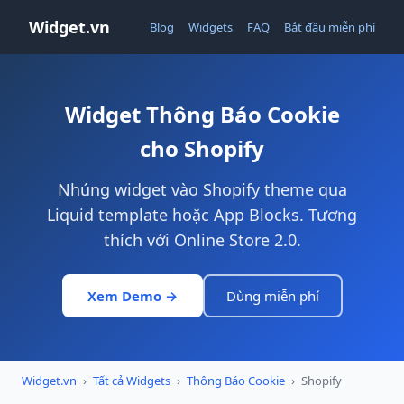
Widget.vn
Blog
Widgets
FAQ
Bắt đầu miễn phí
Widget Thông Báo Cookie
cho Shopify
Nhúng widget vào Shopify theme qua
Liquid template hoặc App Blocks. Tương
thích với Online Store 2.0.
Xem Demo →
Dùng miễn phí
Widget.vn
›
Tất cả Widgets
›
Thông Báo Cookie
›
Shopify