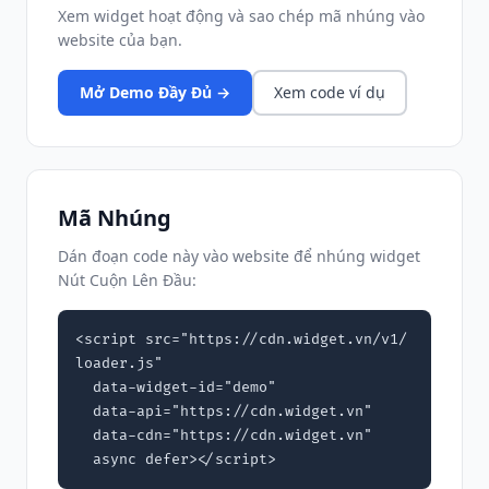
Xem widget hoạt động và sao chép mã nhúng vào
website của bạn.
Mở Demo Đầy Đủ →
Xem code ví dụ
Mã Nhúng
Dán đoạn code này vào website để nhúng widget
Nút Cuộn Lên Đầu:
<script src="https://cdn.widget.vn/v1/
loader.js"

  data-widget-id="demo"

  data-api="https://cdn.widget.vn"

  data-cdn="https://cdn.widget.vn"

  async defer></script>