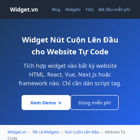
Widget.vn
Blog
Widgets
FAQ
Bắt đầu miễn phí
Widget Nút Cuộn Lên Đầu
cho Website Tự Code
Tích hợp widget vào bất kỳ website
HTML, React, Vue, Next.js hoặc
framework nào. Chỉ cần dán script tag.
Xem Demo →
Dùng miễn phí
Widget.vn
›
Tất cả Widgets
›
Nút Cuộn Lên Đầu
›
Website Tự
Code