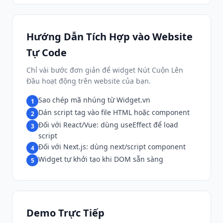
Hướng Dẫn Tích Hợp vào Website
Tự Code
Chỉ vài bước đơn giản để widget Nút Cuộn Lên
Đầu hoạt động trên website của bạn.
Sao chép mã nhúng từ Widget.vn
1
Dán script tag vào file HTML hoặc component
2
Đối với React/Vue: dùng useEffect để load
3
script
Đối với Next.js: dùng next/script component
4
Widget tự khởi tạo khi DOM sẵn sàng
5
Demo Trực Tiếp