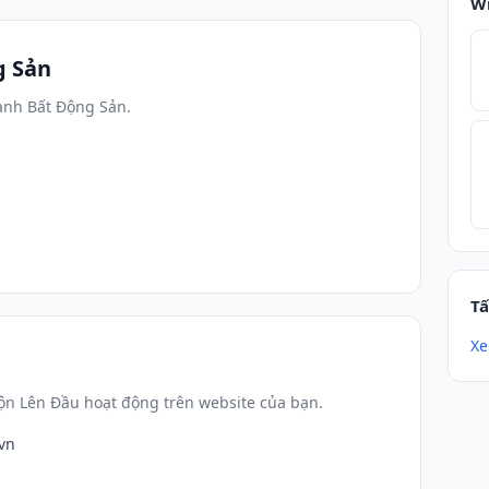
W
g Sản
ành Bất Động Sản.
Tấ
Xe
ộn Lên Đầu hoạt động trên website của bạn.
.vn