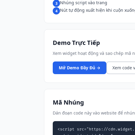
Nhúng script vào trang
3
Nút tự động xuất hiện khi cuộn xuốn
4
Demo Trực Tiếp
Xem widget hoạt động và sao chép mã n
Mở Demo Đầy Đủ →
Xem code v
Mã Nhúng
Dán đoạn code này vào website để nhún
<script src="https://cdn.widget.