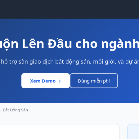
uộn Lên Đầu cho ngành
hỗ trợ sàn giao dịch bất động sản, môi giới, và dự á
Xem Demo →
Dùng miễn phí
›
Bất Động Sản