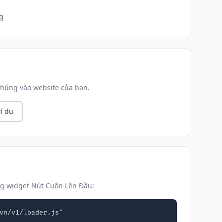
g
húng vào website của bạn.
í dụ
g widget Nút Cuộn Lên Đầu:
vn/v1/loader.js"
