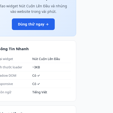
Tạo widget Nút Cuộn Lên Đầu và nhúng
vào website trong vài phút.
Dùng thử ngay →
hông Tin Nhanh
ại widget
Nút Cuộn Lên Đầu
ch thước loader
~3KB
adow DOM
Có ✓
sponsive
Có ✓
ôn ngữ
Tiếng Việt