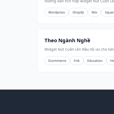
Hướng dẫn tích hợp widget Nút Cuộn Lê
Wordpress
Shopify
Wix
Squar
Theo Ngành Nghề
Widget Nút Cuộn Lên Đầu tối ưu cho từ
Ecommerce
Fnb
Education
He