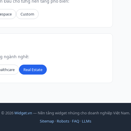
n Đầu cho từng nền tảng phổ biến:
espace
Custom
ng ngành nghề:
althcare
Real Estate
© 2026
Widget.vn
— Nền tảng widget nhúng cho doanh nghiệp Việt Nam.
Sitemap
·
Robots
·
FAQ
·
LLMs