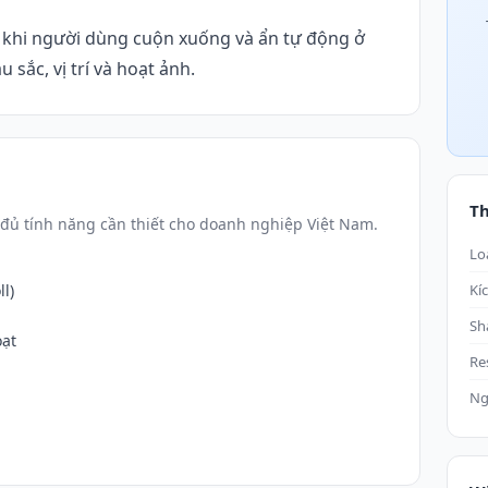
n khi người dùng cuộn xuống và ẩn tự động ở
 sắc, vị trí và hoạt ảnh.
T
đủ tính năng cần thiết cho doanh nghiệp Việt Nam.
Lo
l)
Kí
Sh
oạt
Re
Ng