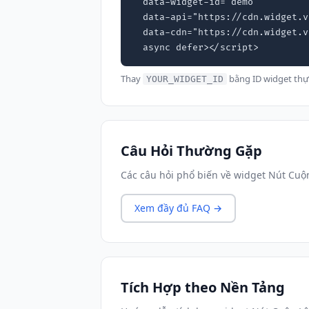
  data-widget-id="demo"

  data-api="https://cdn.widget.vn"

  data-cdn="https://cdn.widget.vn"

  async defer></script>
Thay
bằng ID widget thự
YOUR_WIDGET_ID
Câu Hỏi Thường Gặp
Các câu hỏi phổ biến về widget Nút Cuộ
Xem đầy đủ FAQ →
Tích Hợp theo Nền Tảng