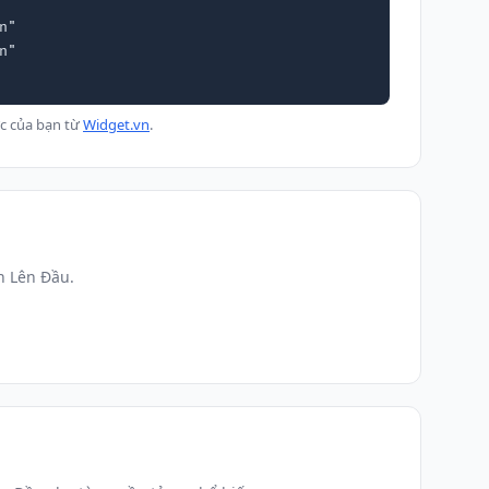
c của bạn từ
Widget.vn
.
n Lên Đầu.