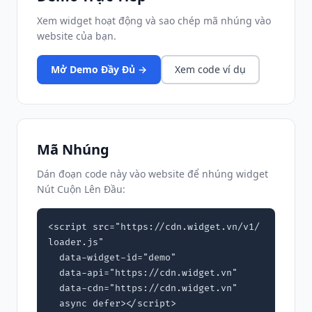
Xem widget hoạt động và sao chép mã nhúng vào
website của bạn.
Mở Demo Đầy Đủ →
Xem code ví dụ
Mã Nhúng
Dán đoạn code này vào website để nhúng widget
Nút Cuộn Lên Đầu:
<script src="https://cdn.widget.vn/v1/
loader.js"

  data-widget-id="demo"

  data-api="https://cdn.widget.vn"

  data-cdn="https://cdn.widget.vn"

  async defer></script>