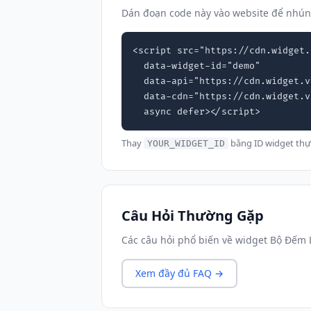
Dán đoạn code này vào website để nhú
<script src="https://cdn.widget.
  data-widget-id="demo"

  data-api="https://cdn.widget.vn"

  data-cdn="https://cdn.widget.vn"

  async defer></script>
Thay
bằng ID widget thự
YOUR_WIDGET_ID
Câu Hỏi Thường Gặp
Các câu hỏi phổ biến về widget Bộ Đếm
Xem đầy đủ FAQ →