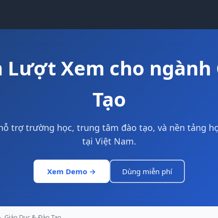
 Lượt Xem cho ngành 
Tạo
hỗ trợ trường học, trung tâm đào tạo, và nền tảng họ
tại Việt Nam.
Xem Demo →
Dùng miễn phí
›
Giáo Dục & Đào Tạo