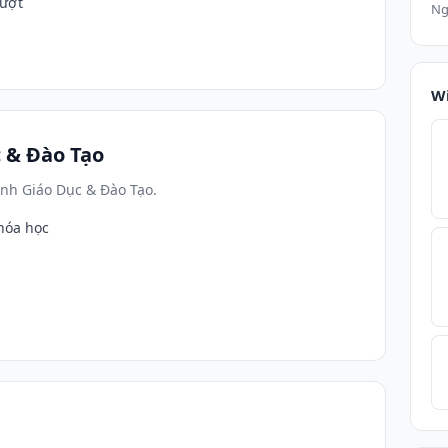
lượt
Ng
W
 & Đào Tạo
nh Giáo Dục & Đào Tạo.
hóa học