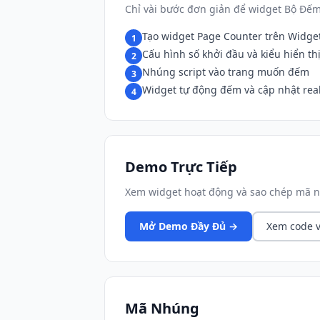
Chỉ vài bước đơn giản để widget Bộ Đếm
Tạo widget Page Counter trên Widge
1
Cấu hình số khởi đầu và kiểu hiển th
2
Nhúng script vào trang muốn đếm
3
Widget tự động đếm và cập nhật rea
4
Demo Trực Tiếp
Xem widget hoạt động và sao chép mã n
Mở Demo Đầy Đủ →
Xem code v
Mã Nhúng