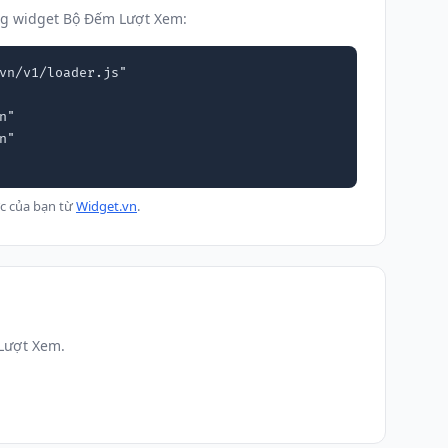
ng widget Bộ Đếm Lượt Xem:
vn/v1/loader.js"

c của bạn từ
Widget.vn
.
 Lượt Xem.