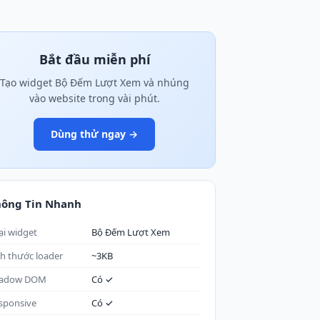
Bắt đầu miễn phí
Tạo widget Bộ Đếm Lượt Xem và nhúng
vào website trong vài phút.
Dùng thử ngay →
hông Tin Nhanh
ại widget
Bộ Đếm Lượt Xem
ch thước loader
~3KB
adow DOM
Có ✓
sponsive
Có ✓