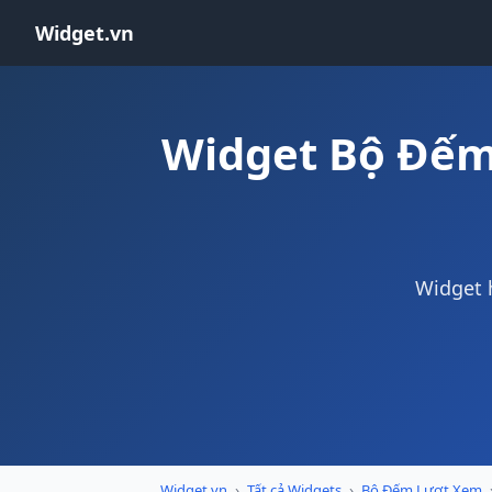
Widget.vn
Widget Bộ Đếm
Widget 
Widget.vn
›
Tất cả Widgets
›
Bộ Đếm Lượt Xem