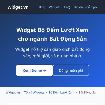
Widget.vn
Blog
Widgets
FAQ
Bắt đầu miễn phí
Widget Bộ Đếm Lượt Xem
cho ngành Bất Động Sản
Widget hỗ trợ sàn giao dịch bất động
sản, môi giới, và dự án nhà ở.
Xem Demo →
Dùng miễn phí
Widget.vn
›
Tất cả Widgets
›
Bộ Đếm Lượt Xem
›
Bất Động Sản