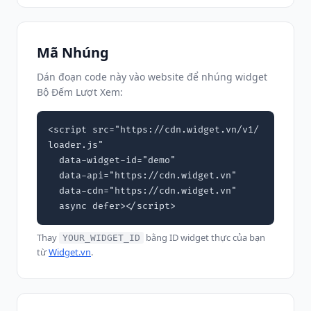
Mã Nhúng
Dán đoạn code này vào website để nhúng widget
Bộ Đếm Lượt Xem:
<script src="https://cdn.widget.vn/v1/
loader.js"

  data-widget-id="demo"

  data-api="https://cdn.widget.vn"

  data-cdn="https://cdn.widget.vn"

  async defer></script>
Thay
bằng ID widget thực của bạn
YOUR_WIDGET_ID
từ
Widget.vn
.