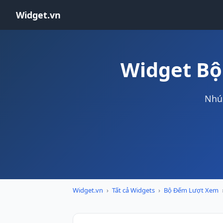
Widget.vn
Widget Bộ
Nhún
Widget.vn
›
Tất cả Widgets
›
Bộ Đếm Lượt Xem