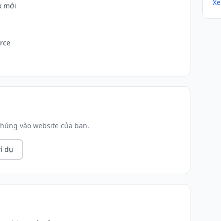
Xe
k mới
urce
húng vào website của bạn.
í dụ