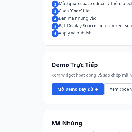
Mở Squarespace editor → thêm bloc
2
Chọn 'Code' block
3
Dán mã nhúng vào
4
Bật 'Display Source' nếu cần xem so
5
Apply và publish
6
Demo Trực Tiếp
Xem widget hoạt động và sao chép mã n
Mở Demo Đầy Đủ →
Xem code v
Mã Nhúng