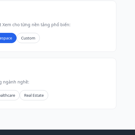
 Xem cho từng nền tảng phổ biến:
espace
Custom
ng ngành nghề:
althcare
Real Estate