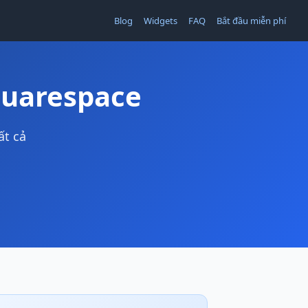
Blog
Widgets
FAQ
Bắt đầu miễn phí
quarespace
ất cả