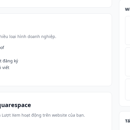
W
iều loại hình doanh nghiệp.
oof
t đăng ký
 viết
quarespace
 Lượt Xem hoạt động trên website của bạn.
Tấ