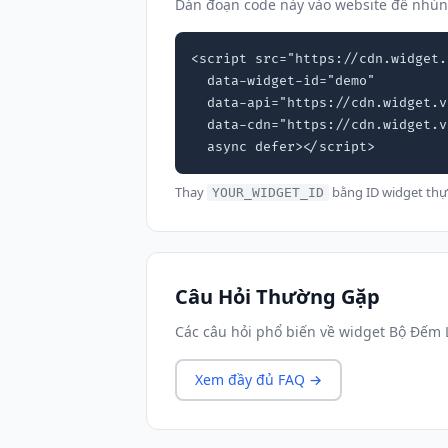
Dán đoạn code này vào website để nhú
<script src="https://cdn.widget.
  data-widget-id="demo"

  data-api="https://cdn.widget.vn"

  data-cdn="https://cdn.widget.vn"

  async defer></script>
Thay
bằng ID widget thự
YOUR_WIDGET_ID
Câu Hỏi Thường Gặp
Các câu hỏi phổ biến về widget Bộ Đếm
Xem đầy đủ FAQ →