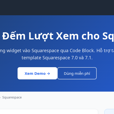
 Đếm Lượt Xem cho S
g widget vào Squarespace qua Code Block. Hỗ trợ t
template Squarespace 7.0 và 7.1.
Xem Demo →
Dùng miễn phí
›
Squarespace