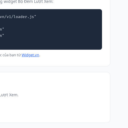
ng widget Bộ Đếm Lượt Xem:
vn/v1/loader.js"

c của bạn từ
Widget.vn
.
 Lượt Xem.