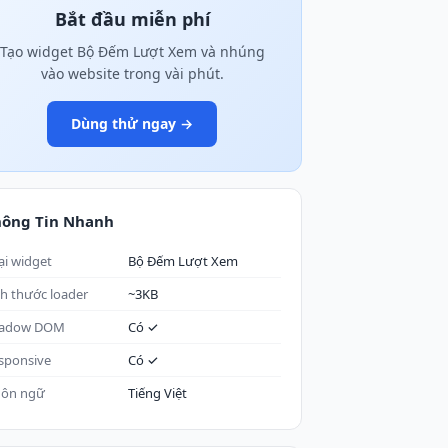
Bắt đầu miễn phí
Tạo widget Bộ Đếm Lượt Xem và nhúng
vào website trong vài phút.
Dùng thử ngay →
hông Tin Nhanh
ại widget
Bộ Đếm Lượt Xem
ch thước loader
~3KB
adow DOM
Có ✓
sponsive
Có ✓
ôn ngữ
Tiếng Việt