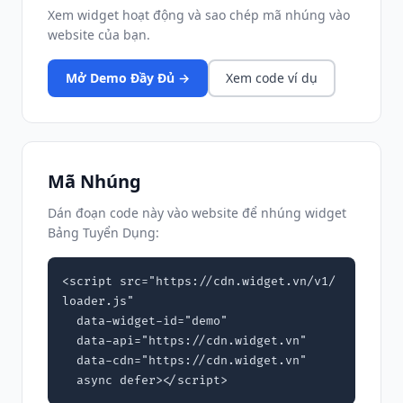
Xem widget hoạt động và sao chép mã nhúng vào
website của bạn.
Mở Demo Đầy Đủ →
Xem code ví dụ
Mã Nhúng
Dán đoạn code này vào website để nhúng widget
Bảng Tuyển Dụng:
<script src="https://cdn.widget.vn/v1/
loader.js"

  data-widget-id="demo"

  data-api="https://cdn.widget.vn"

  data-cdn="https://cdn.widget.vn"

  async defer></script>