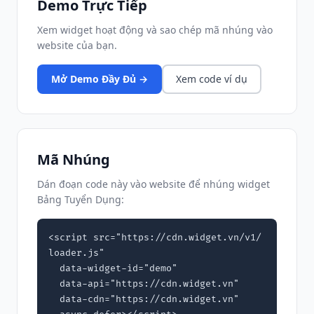
Demo Trực Tiếp
Xem widget hoạt động và sao chép mã nhúng vào
website của bạn.
Mở Demo Đầy Đủ →
Xem code ví dụ
Mã Nhúng
Dán đoạn code này vào website để nhúng widget
Bảng Tuyển Dụng:
<script src="https://cdn.widget.vn/v1/
loader.js"

  data-widget-id="demo"

  data-api="https://cdn.widget.vn"

  data-cdn="https://cdn.widget.vn"
