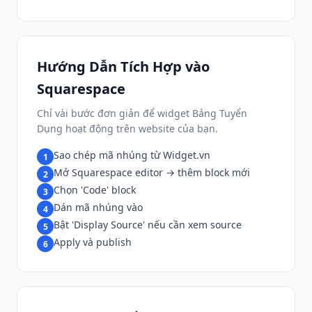
Hướng Dẫn Tích Hợp vào
Squarespace
Chỉ vài bước đơn giản để widget Bảng Tuyển
Dụng hoạt động trên website của bạn.
Sao chép mã nhúng từ Widget.vn
1
Mở Squarespace editor → thêm block mới
2
Chọn 'Code' block
3
Dán mã nhúng vào
4
Bật 'Display Source' nếu cần xem source
5
Apply và publish
6