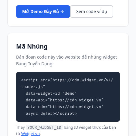
Mở Demo Đầy Đủ →
Xem code ví dụ
Mã Nhúng
Dán đoạn code này vào website để nhúng widget
Bảng Tuyển Dụng:
<script src="https://cdn.widget.vn/v1/
loader.js"

  data-widget-id="demo"

  data-api="https://cdn.widget.vn"

  data-cdn="https://cdn.widget.vn"

  async defer></script>
Thay
bằng ID widget thực của bạn
YOUR_WIDGET_ID
từ
Widget.vn
.