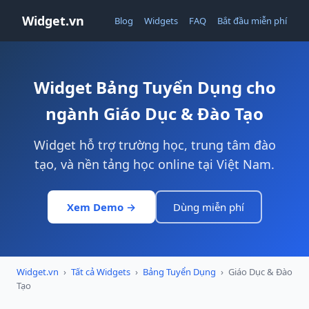
Widget.vn
Blog
Widgets
FAQ
Bắt đầu miễn phí
Widget Bảng Tuyển Dụng cho
ngành Giáo Dục & Đào Tạo
Widget hỗ trợ trường học, trung tâm đào
tạo, và nền tảng học online tại Việt Nam.
Xem Demo →
Dùng miễn phí
Widget.vn
›
Tất cả Widgets
›
Bảng Tuyển Dụng
›
Giáo Dục & Đào
Tạo