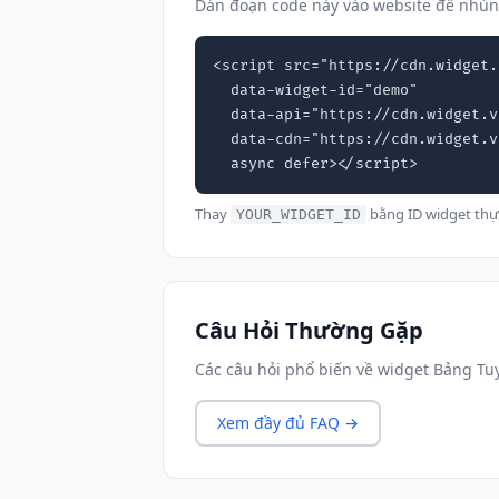
Dán đoạn code này vào website để nhú
<script src="https://cdn.widget.
  data-widget-id="demo"

  data-api="https://cdn.widget.vn"

  data-cdn="https://cdn.widget.vn"

  async defer></script>
Thay
bằng ID widget thự
YOUR_WIDGET_ID
Câu Hỏi Thường Gặp
Các câu hỏi phổ biến về widget Bảng T
Xem đầy đủ FAQ →