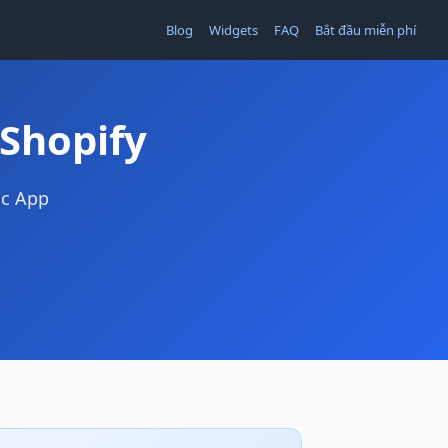
Blog
Widgets
FAQ
Bắt đầu miễn phí
Shopify
ặc App