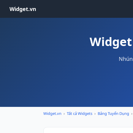
Widget.vn
Widget
Nhúng
Widget.vn
›
Tất cả Widgets
›
Bảng Tuyển Dụng
›