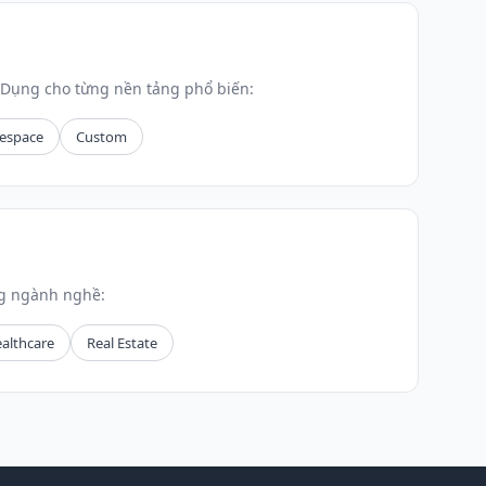
Dụng cho từng nền tảng phổ biến:
espace
Custom
ng ngành nghề:
althcare
Real Estate