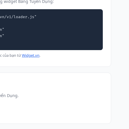
ng widget Bảng Tuyển Dụng:
vn/v1/loader.js"

c của bạn từ
Widget.vn
.
uyển Dụng.