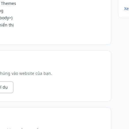
→ Themes
Xe
ng
/body>)
iển thị
húng vào website của bạn.
í dụ