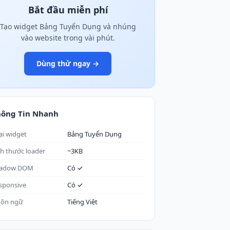
Bắt đầu miễn phí
Tạo widget Bảng Tuyển Dụng và nhúng
vào website trong vài phút.
Dùng thử ngay →
hông Tin Nhanh
ại widget
Bảng Tuyển Dụng
ch thước loader
~3KB
adow DOM
Có ✓
sponsive
Có ✓
ôn ngữ
Tiếng Việt