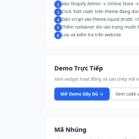
Vào Shopify Admin → Online Store 
2
Click 'Edit code' trên theme đang dù
3
Dán script vào theme.liquid (trước <
4
Thêm container div vào trang muốn h
5
Lưu và kiểm tra trên website
6
Demo Trực Tiếp
Xem widget hoạt động và sao chép mã n
Mở Demo Đầy Đủ →
Xem code v
Mã Nhúng